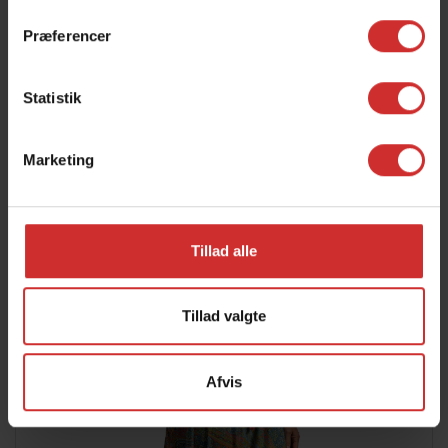
+
Præferencer
BARBARA STANIUL PEDERSEN
SPS-pædagog
Statistik
Fag:
E-mail:
BP(a)syddjurs-gym.dk
Marketing
Tillad alle
Tillad valgte
Afvis