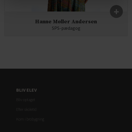
+
Hanne Møller Andersen
SPS-pædagog
Fag:
E-mail:
hm(a)syddjurs-gym.dk
BLIV ELEV
Bliv optaget
Efter skoletid
Kom i brobygning