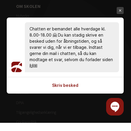
OM SKOLEN
Nyheder
Mød de ansatte
Chatten er bemandet alle hverdage kl.
Ledelse & administration
8.00-18.00 🤗 Du kan stadig skrive en
besked uden for åbningstiden, og så
Bestyrelse
svarer vi dig, når vi er tilbage. Indtast
gerne din mail i chatten, så du kan
Vedtægter
modtage et svar, selvom du forlader siden
Målsætning
🙌🏼
Studie- og ordensregler
Ferieplan
Skriv besked
Kontakt
DPIA
TIlgængelighedserklæring
Cookiepolitik