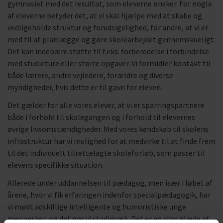
gymnasiet med det resultat, som eleverne ønsker. For nogle
af eleverne betyder det, at vi skal hjælpe med at skabe og
vedligeholde struktur og forudsigelighed, for andre, at vi er
med til at planlægge og gøre skolearbejdet gennemskueligt.
Det kan indebære støtte til f.eks. forberedelse i forbindelse
med studieture eller større opgaver. Vi formidler kontakt til
både lærere, andre vejledere, forældre og diverse
myndigheder, hvis dette er til gavn for eleven.
Det gælder for alle vores elever, at vi er sparringspartnere
både i forhold til skolegangen og i forhold til elevernes
øvrige livsomstændigheder. Med vores kendskab til skolens
infrastruktur har vi mulighed for at medvirke til at finde frem
til det individuelt tilrettelagte skoleforløb, som passer til
elevens specifikke situation.
Allerede under uddannelsen til pædagog, men især i løbet af
årene, hvor vi fik erfaringen indenfor specialpædagogik, har
vi mødt adskillige intelligente og humoristiske unge
mennesker, og det gør vi stadigvæk. Det er en stor glæde at