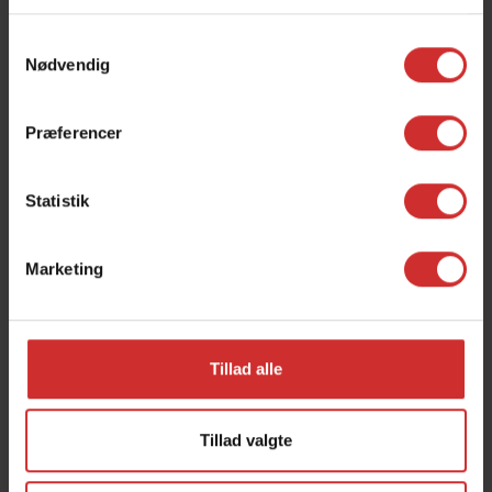
Samtykkevalg
Nødvendig
Præferencer
Statistik
+
KEN V. ANDERSEN
Marketing
Pedelmedhjælper
Fag:
E-mail:
Pedel(at)syddjurs-gym.dk
Tillad alle
Tillad valgte