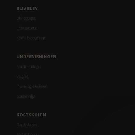
BLIV ELEV
Bliv optaget
Efter skoletid
Kom i brobygning
UNDERVISNINGEN
Studieretninger
Valgfag
Prøver og eksamen
Studiemiljø
KOSTSKOLEN
Dagligdagen
Sådan bor du