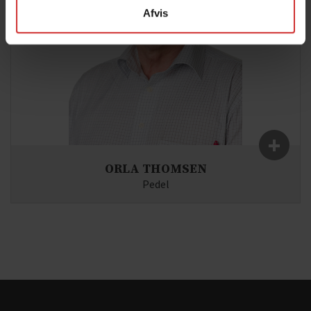
Afvis
+
ORLA THOMSEN
Pedel
Fag:
E-mail:
Pedel(at)syddjurs-gym.dk