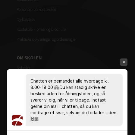
Personale på kostskolen
Ny kostelev
Kostskole – priser og brochure
Praktiske oplysninger og ordensregler
OM SKOLEN
Nyheder
Mød de ansatte
Chatten er bemandet alle hverdage kl.
Ledelse & administration
8.00-18.00 🤗 Du kan stadig skrive en
besked uden for åbningstiden, og så
Bestyrelse
svarer vi dig, når vi er tilbage. Indtast
gerne din mail i chatten, så du kan
Vedtægter
modtage et svar, selvom du forlader siden
Målsætning
🙌🏼
Studie- og ordensregler