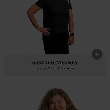
+
BENTE ENEVOLDSEN
Lektor, Kostskolelærer
Fag:
Mediefag, Dansk
E-mail:
be(at)syddjurs-gym.dk