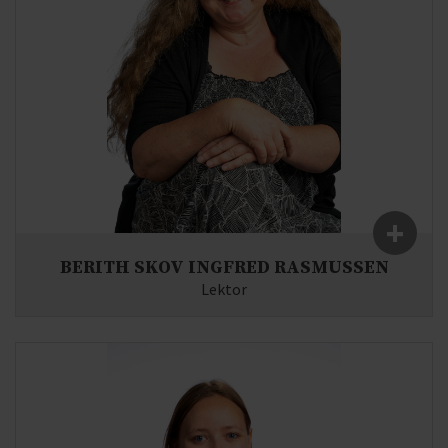
+
BERITH SKOV INGFRED RASMUSSEN
Lektor
Fag:
Billedkunst, Psykologi, Design & arkitektur
E-mail:
br(at)syddjurs-gym.dk