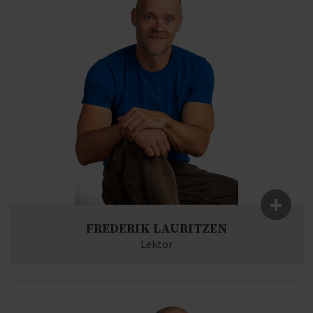
+
FREDERIK LAURITZEN
Lektor
Fag:
Historie, Samfundsfag
E-mail:
fl(at)syddjurs-gym.dk