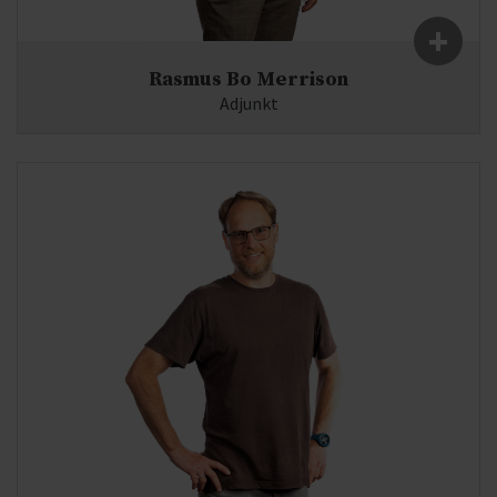
+
Rasmus Bo Merrison
Adjunkt
Fag:
Fysik, Matematik
E-mail:
rm@syddjurs-gym.dk