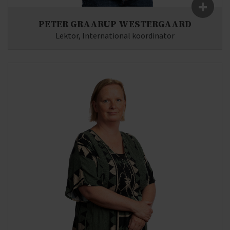
+
PETER GRAARUP WESTERGAARD
Lektor, International koordinator
Fag:
Dansk, Engelsk, Filosofi
E-mail:
pw(at)syddjurs-gym.dk