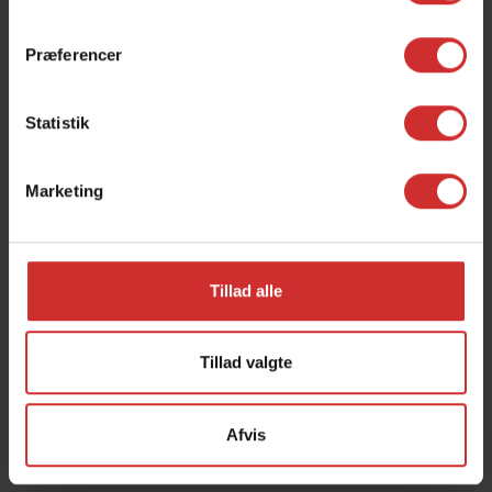
E-mail:
jk(at)syddjurs-gym.dk
Præferencer
Statistik
Marketing
Tillad alle
+
Tillad valgte
KATRINE OLSEN
Afvis
Lektor
Fag:
Matematik, Naturgeografi