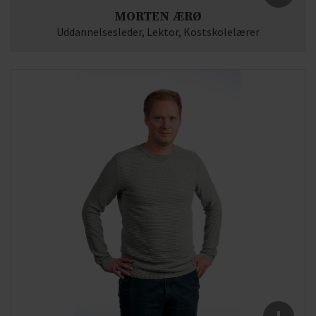
MORTEN ÆRØ
Uddannelsesleder, Lektor, Kostskolelærer
Fag:
Dansk, Engelsk
E-mail:
mo(at)syddjurs-gym.dk