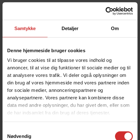
Samtykke
Detaljer
Om
Denne hjemmeside bruger cookies
Vi bruger cookies til at tilpasse vores indhold og
annoncer, til at vise dig funktioner til sociale medier og til
at analysere vores trafik. Vi deler også oplysninger om
din brug af vores hjemmeside med vores partnere inden
for sociale medier, annonceringspartnere og
analysepartnere. Vores partnere kan kombinere disse
+
data med andre oplysninger, du har givet dem, eller som
JESPER YDE KNUDSEN
de har indsamlet fra din brug af deres tjenester.
Lektor
Samtykkevalg
Fag:
Biologi, Bioteknologi, Samfundsfag
Nødvendig