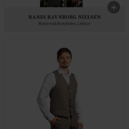
+
RANDI RAVNBORG NIELSEN
Matematikvejleder, Lektor
Fag:
Matematik
E-mail:
rr(at)syddjurs-gym.dk