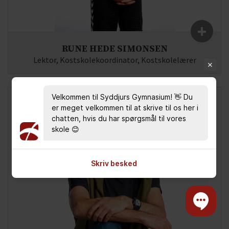
+
RUNE HEDE SIMONSEN
Lektor, Kostskolekoordinator, Kostskolelærer
Fag:
Samfundsfag, Idræt, Erhvervsøkonomi
E-mail:
rs(at)syddjurs-gym.dk
Velkommen til Syddjurs Gymnasium! 👋 Du
er meget velkommen til at skrive til os her i
chatten, hvis du har spørgsmål til vores
skole 😊
Skriv besked