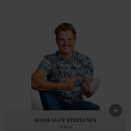
Fag:
Biologi, Naturgeografi
E-mail:
lo(at)syddjurs-gym.dk
+
MADS SLOT BERTELSEN
Lektor