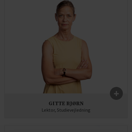
+
GITTE BJØRN
Lektor, Studievejledning
Fag:
Dansk, Psykologi
E-mail:
gb(at)syddjurs-gym.dk