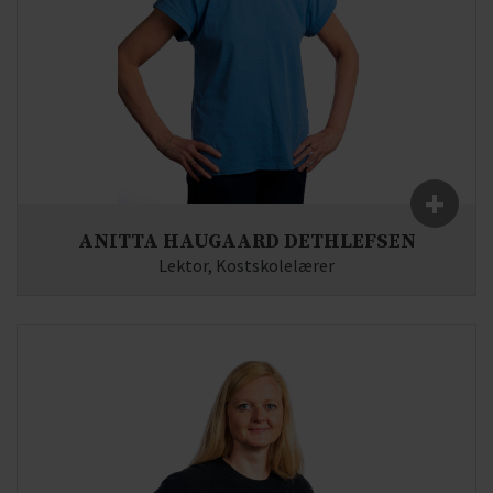
+
ANITTA HAUGAARD DETHLEFSEN
Lektor, Kostskolelærer
Fag:
Fransk, Engelsk, Religion
E-mail:
ad(at)syddjurs-gym.dk