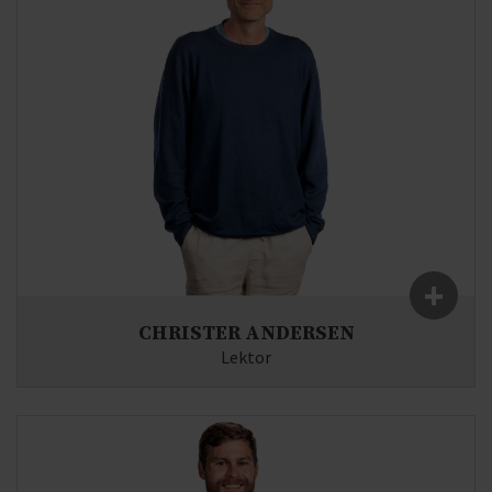
+
CHRISTER ANDERSEN
Lektor
Fag:
Tysk, Historie
E-mail:
ca(at)syddjurs-gym.dk