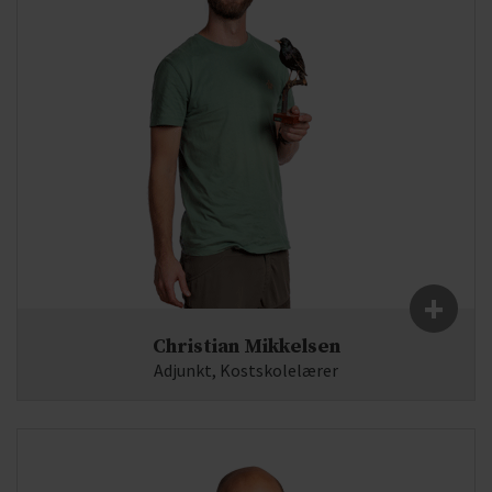
+
Christian Mikkelsen
Adjunkt, Kostskolelærer
Fag:
Biologi, Idræt
E-mail:
cm(at)syddjurs-gym.dk