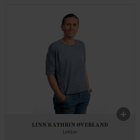
Fag:
Engelsk, Historie
E-mail:
kj(at)syddjurs-gym.dk
+
LINN KATHRIN ØVERLAND
Lektor