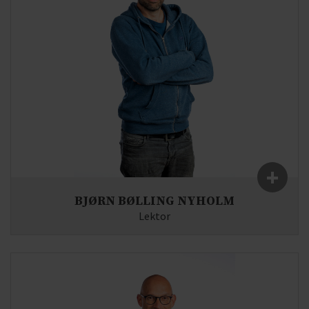
+
BJØRN BØLLING NYHOLM
Lektor
Fag:
Musik, Engelsk
E-mail:
bb(at)syddjurs-gym.dk