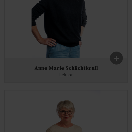
+
Anne Marie Schlichtkrull
Lektor
Fag:
Engelsk, Dansk, Musik
E-mail:
as(at)syddjurs-gym.dk