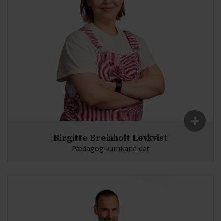
+
Birgitte Breinholt Løvkvist
Pædagogikumkandidat
Fag:
Dansk, Engelsk
E-mail:
bl@syddjurs-gym.dk