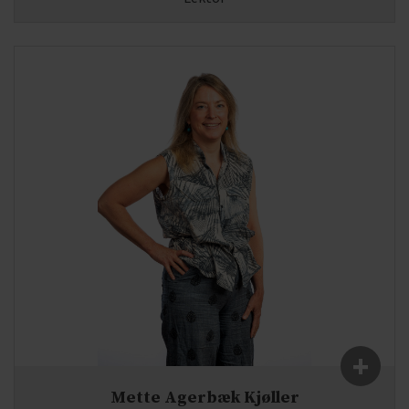
Fag:
Biologi, Kemi, Bioteknologi
E-mail:
mb(at)syddjurs-gym.dk
+
Mette Agerbæk Kjøller