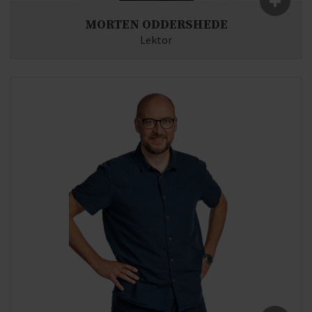
+
MORTEN ODDERSHEDE
Lektor
Fag:
Historie, Oldtidskundskab, Latin
E-mail:
od(at)syddjurs-gym.dk