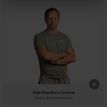
E-mail:
KA(at)syddjurs-gym.dk
+
Kim Randers Jensen
Lektor, Kostskolelærer