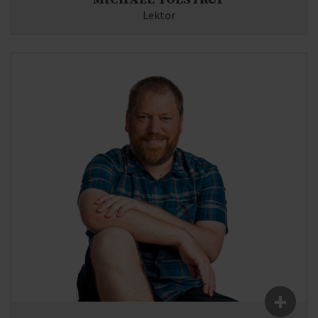
Lektor
Fag:
Kinesisk
E-mail:
mt(at)syddjurs-gym.dk
+