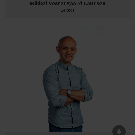
Mikkel Vestergaard Laursen
Lektor
Fag:
Matematik, Filosofi
E-mail:
ml(at)syddjurs-gym.dk
+