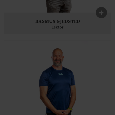
+
RASMUS GJEDSTED
Lektor
Fag:
Biologi, Idræt
E-mail:
rg(at)syddjurs-gym.dk