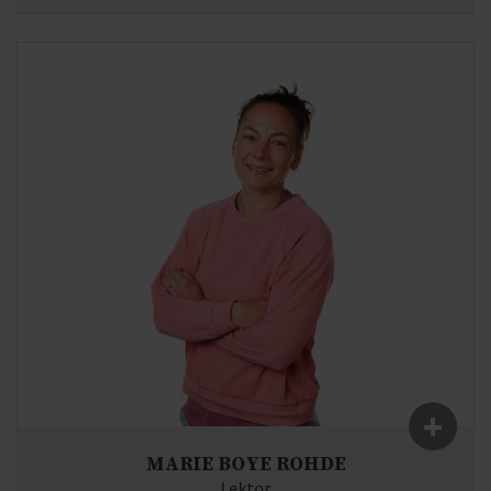
Fag:
Matematik, Fysik, Astronomi
E-mail:
ms(at)syddjurs-gym.dk
+
MARIE BOYE ROHDE
Lektor