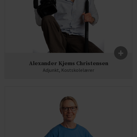
+
Alexander Kjems Christensen
Adjunkt, Kostskolelærer
Fag:
Dansk, Mediefag
E-mail:
ak(at)syddjurs-gym.dk