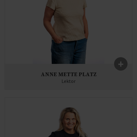
+
ANNE METTE PLATZ
Lektor
Fag:
Musik, Historie
E-mail:
ap(at)syddjurs-gym.dk