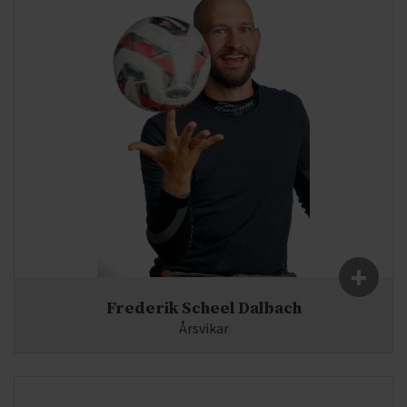
+
Frederik Scheel Dalbach
Årsvikar
Fag:
Idræt
E-mail:
fd@syddjurs-gym.dk