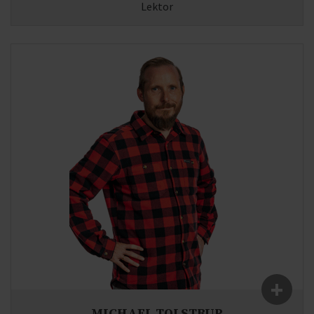
Lektor
Fag:
Spansk, Dansk
E-mail:
mk@syddjurs-gym.dk
+
MICHAEL TOLSTRUP