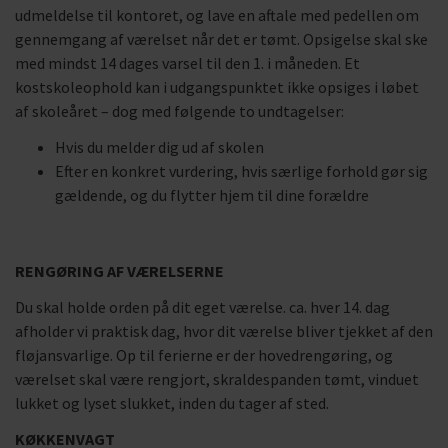
udmeldelse til kontoret, og lave en aftale med pedellen om
gennemgang af værelset når det er tømt. Opsigelse skal ske
med mindst 14 dages varsel til den 1. i måneden. Et
kostskoleophold kan i udgangspunktet ikke opsiges i løbet
af skoleåret – dog med følgende to undtagelser:
Hvis du melder dig ud af skolen
Efter en konkret vurdering, hvis særlige forhold gør sig
gældende, og du flytter hjem til dine forældre
RENGØRING AF VÆRELSERNE
Du skal holde orden på dit eget værelse. ca. hver 14. dag
afholder vi praktisk dag, hvor dit værelse bliver tjekket af den
fløjansvarlige. Op til ferierne er der hovedrengøring, og
værelset skal være rengjort, skraldespanden tømt, vinduet
lukket og lyset slukket, inden du tager af sted.
KØKKENVAGT