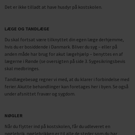
Det er ikke tilladt at have husdyr på kostskolen.
LÆGE OG TANDLÆGE
Du skal fortsat være tilknyttet din egen læge derhjemme,
hvis du er bosiddende i Danmark. Bliver du syg – eller på
anden måde har brug for akut lægehjælp – benyttes en af
lægerne i Rønde (se oversigten på side 3. Sygesikringsbevis
skal medbringes.
Tandlægebesøg regner vi med, at du klarer i forbindelse med
ferier. Akutte behandlinger kan foretages her i byen. Se også
under afsnittet fravær og sygdom.
NØGLER
Når du flytter ind på kostskolen, får du udleveret en
nøglebrik. nøglebrikken er til alle de steder som du har