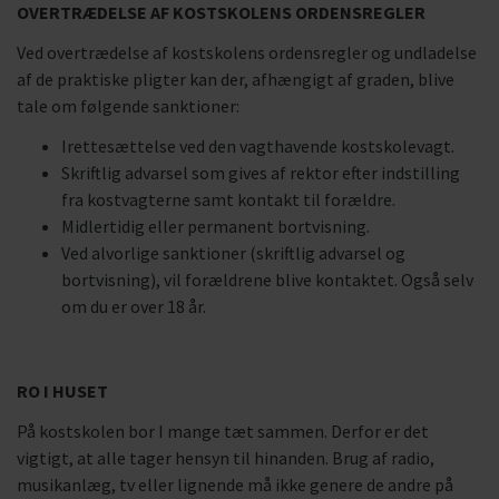
OVERTRÆDELSE AF KOSTSKOLENS ORDENSREGLER
Ved overtrædelse af kostskolens ordensregler og undladelse
af de praktiske pligter kan der, afhængigt af graden, blive
tale om følgende sanktioner:
Irettesættelse ved den vagthavende kostskolevagt.
Skriftlig advarsel som gives af rektor efter indstilling
fra kostvagterne samt kontakt til forældre.
Midlertidig eller permanent bortvisning.
Ved alvorlige sanktioner (skriftlig advarsel og
bortvisning), vil forældrene blive kontaktet. Også selv
om du er over 18 år.
RO I HUSET
På kostskolen bor I mange tæt sammen. Derfor er det
vigtigt, at alle tager hensyn til hinanden. Brug af radio,
musikanlæg, tv eller lignende må ikke genere de andre på