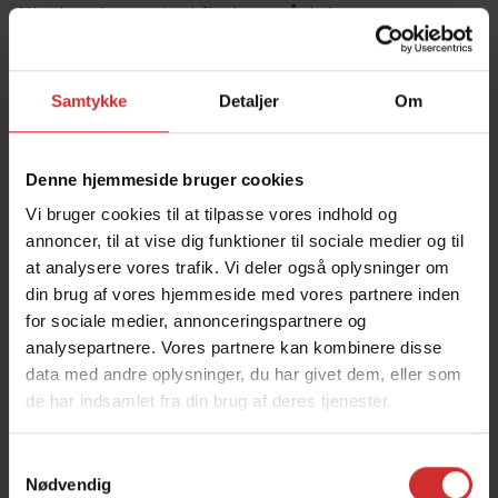
Alle elever har gratis wi-fi-adgang på skolen.
Det forudsættes, at den enkelte elev udviser ansvarlighed i
sin adfærd på internettet.
Samtykke
Detaljer
Om
Al trafik på nettet logges, og IT-ansvarlig har adgang til
oplysningerne.
Denne hjemmeside bruger cookies
Vi bruger cookies til at tilpasse vores indhold og
CYKLER OG MOTORKØRETØJER
annoncer, til at vise dig funktioner til sociale medier og til
En cykel er en nyttig ting at medbringe til kostskolen.
at analysere vores trafik. Vi deler også oplysninger om
din brug af vores hjemmeside med vores partnere inden
Cykler og knallerter, har deres plads i kostskolens
for sociale medier, annonceringspartnere og
cykelkælder. Kosteleverne skal benytte det bageste rum i
analysepartnere. Vores partnere kan kombinere disse
cykelkælderen.
data med andre oplysninger, du har givet dem, eller som
Motorcykler, scootere og biler skal parkeres på skolens store
de har indsamlet fra din brug af deres tjenester.
p-plads for enden af bygningerne samt ved Olympen.
Samtykkevalg
Nødvendig