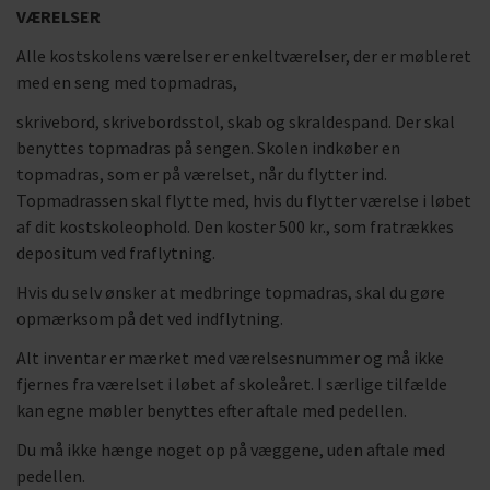
VÆRELSER
Alle kostskolens værelser er enkeltværelser, der er møbleret
med en seng med topmadras,
skrivebord, skrivebordsstol, skab og skraldespand. Der skal
benyttes topmadras på sengen. Skolen indkøber en
topmadras, som er på værelset, når du flytter ind.
Topmadrassen skal flytte med, hvis du flytter værelse i løbet
af dit kostskoleophold. Den koster 500 kr., som fratrækkes
depositum ved fraflytning.
Hvis du selv ønsker at medbringe topmadras, skal du gøre
opmærksom på det ved indflytning.
Alt inventar er mærket med værelsesnummer og må ikke
fjernes fra værelset i løbet af skoleåret. I særlige tilfælde
kan egne møbler benyttes efter aftale med pedellen.
Du må ikke hænge noget op på væggene, uden aftale med
pedellen.