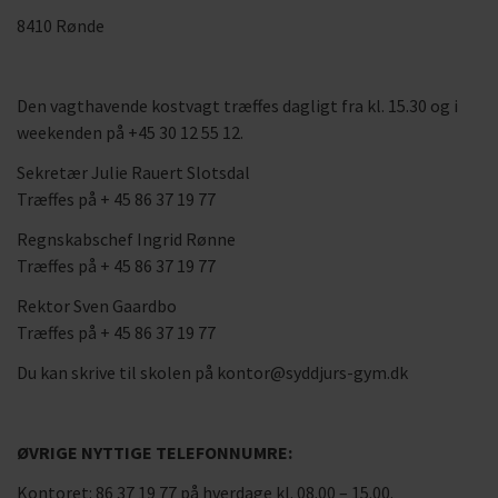
8410 Rønde
Den vagthavende kostvagt træffes dagligt fra kl. 15.30 og i
weekenden på +45 30 12 55 12.
Sekretær Julie Rauert Slotsdal
Træffes på + 45 86 37 19 77
Regnskabschef Ingrid Rønne
Træffes på + 45 86 37 19 77
Rektor Sven Gaardbo
Træffes på + 45 86 37 19 77
Du kan skrive til skolen på kontor@syddjurs-gym.dk
ØVRIGE NYTTIGE TELEFONNUMRE:
Kontoret: 86 37 19 77 på hverdage kl. 08.00 – 15.00.