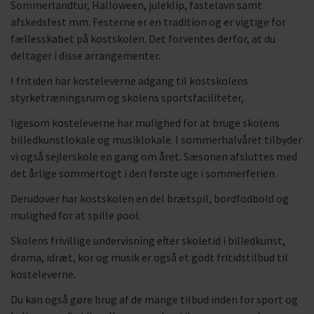
Sommerlandtur, Halloween, juleklip, fastelavn samt
afskedsfest mm. Festerne er en tradition og er vigtige for
fællesskabet på kostskolen. Det forventes derfor, at du
deltager i disse arrangementer.
I fritiden har kosteleverne adgang til kostskolens
styrketræningsrum og skolens sportsfaciliteter,
ligesom kosteleverne har mulighed for at bruge skolens
billedkunstlokale og musiklokale. I sommerhalvåret tilbyder
vi også sejlerskole en gang om året. Sæsonen afsluttes med
det årlige sommertogt i den første uge i sommerferien.
Derudover har kostskolen en del brætspil, bordfodbold og
mulighed for at spille pool.
Skolens frivillige undervisning efter skoletid i billedkunst,
drama, idræt, kor og musik er også et godt fritidstilbud til
kosteleverne.
Du kan også gøre brug af de mange tilbud inden for sport og