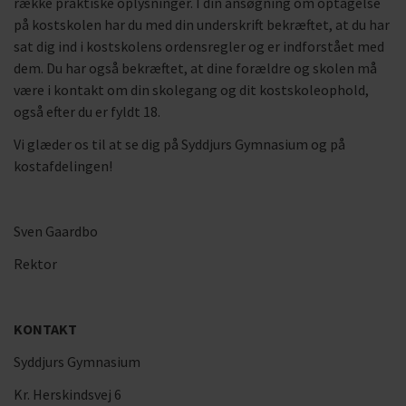
række praktiske oplysninger. I din ansøgning om optagelse
på kostskolen har du med din underskrift bekræftet, at du har
sat dig ind i kostskolens ordensregler og er indforstået med
dem. Du har også bekræftet, at dine forældre og skolen må
være i kontakt om din skolegang og dit kostskoleophold,
også efter du er fyldt 18.
Vi glæder os til at se dig på Syddjurs Gymnasium og på
kostafdelingen!
Sven Gaardbo
Rektor
KONTAKT
Syddjurs Gymnasium
Kr. Herskindsvej 6