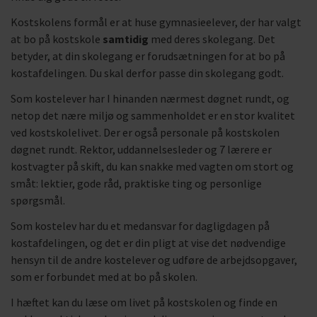
Kostskolens formål er at huse gymnasieelever, der har valgt
at bo på kostskole
samtidig
med deres skolegang. Det
betyder, at din skolegang er forudsætningen for at bo på
kostafdelingen. Du skal derfor passe din skolegang godt.
Som kostelever har I hinanden nærmest døgnet rundt, og
netop det nære miljø og sammenholdet er en stor kvalitet
ved kostskolelivet. Der er også personale på kostskolen
døgnet rundt. Rektor, uddannelsesleder og 7 lærere er
kostvagter på skift, du kan snakke med vagten om stort og
småt: lektier, gode råd, praktiske ting og personlige
spørgsmål.
Som kostelev har du et medansvar for dagligdagen på
kostafdelingen, og det er din pligt at vise det nødvendige
hensyn til de andre kostelever og udføre de arbejdsopgaver,
som er forbundet med at bo på skolen.
I hæftet kan du læse om livet på kostskolen og finde en