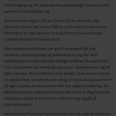
mellemgang og evt. badeværelse, gennemgå inventarlisten
sammen med pedellen og
aflevere dine nøgler. Når du flytter fra et værelse, skal
værelset males. Det koster 800 kr., som skal betales inden
flytning til et nyt værelse. Hvis du flytter fra kostskolen
trækkes beløbet fra depositum.
Hver sommerferie bliver der gjort hovedrent på alle
værelser, mellemgange og badeværelser, og der sker
samtidig hermed en løbende vedligeholdelse. Du skal derfor
hvert år tømme din mellemgang og evt. badeværelse (og dit
eget værelse, hvis du flytter til et andet). Vi anviser et lokale
til opbevaring i sommerferien. Brug af opbevaringslokalet er
på eget ansvar, da kostskolen ikke har nogen forsikring, der
dækker eventuel skade eller tyveri. Rummet er dog forsynet
med alarm. Husk at skrive navn på dine ting (også på
topmadrassen).
Ved eventuel flytning fra kostskolen før tid, skal du sende en