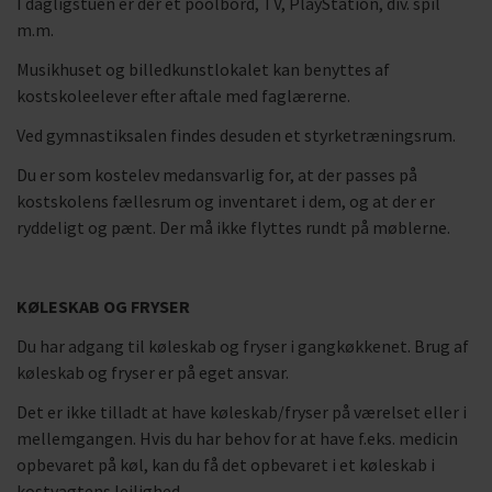
I dagligstuen er der et poolbord, TV, PlayStation, div. spil
m.m.
Musikhuset og billedkunstlokalet kan benyttes af
kostskoleelever efter aftale med faglærerne.
Ved gymnastiksalen findes desuden et styrketræningsrum.
Du er som kostelev medansvarlig for, at der passes på
kostskolens fællesrum og inventaret i dem, og at der er
ryddeligt og pænt. Der må ikke flyttes rundt på møblerne.
KØLESKAB OG FRYSER
Du har adgang til køleskab og fryser i gangkøkkenet. Brug af
køleskab og fryser er på eget ansvar.
Det er ikke tilladt at have køleskab/fryser på værelset eller i
mellemgangen. Hvis du har behov for at have f.eks. medicin
opbevaret på køl, kan du få det opbevaret i et køleskab i
kostvagtens lejlighed.