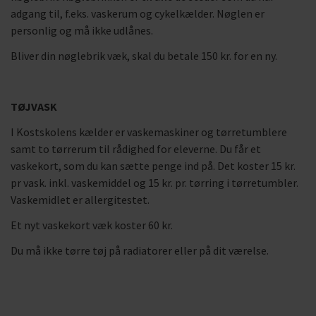
adgang til, f.eks. vaskerum og cykelkælder. Nøglen er
personlig og må ikke udlånes.
Bliver din nøglebrik væk, skal du betale 150 kr. for en ny.
TØJVASK
I Kostskolens kælder er vaskemaskiner og tørretumblere
samt to tørrerum til rådighed for eleverne. Du får et
vaskekort, som du kan sætte penge ind på. Det koster 15 kr.
pr vask. inkl. vaskemiddel og 15 kr. pr. tørring i tørretumbler.
Vaskemidlet er allergitestet.
Et nyt vaskekort væk koster 60 kr.
Du må ikke tørre tøj på radiatorer eller på dit værelse.