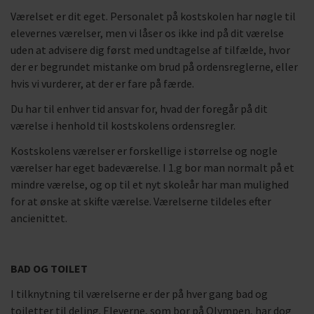
Værelset er dit eget. Personalet på kostskolen har nøgle til
elevernes værelser, men vi låser os ikke ind på dit værelse
uden at advisere dig først med undtagelse af tilfælde, hvor
der er begrundet mistanke om brud på ordensreglerne, eller
hvis vi vurderer, at der er fare på færde.
Du har til enhver tid ansvar for, hvad der foregår på dit
værelse i henhold til kostskolens ordensregler.
Kostskolens værelser er forskellige i størrelse og nogle
værelser har eget badeværelse. I 1.g bor man normalt på et
mindre værelse, og op til et nyt skoleår har man mulighed
for at ønske at skifte værelse. Værelserne tildeles efter
ancienittet.
BAD OG TOILET
I tilknytning til værelserne er der på hver gang bad og
toiletter til deling. Eleverne, som bor på Olympen, har dog