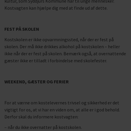
kultur, som Syddjurs Kommune har til unge mennesker.
Kostvagten kan hjælpe dig med at finde ud af dette.
FEST PÅ SKOLEN
Kostskolen er ikke opvarmningssted, når der er fest på
skolen. Der må ikke drikkes alkohol på kostskolen – heller
ikke når der er fest på skolen. Bemærk også, at overnattende
gæster ikke er tilladt i forbindelse med skolefester.
WEEKEND, GÆSTER OG FERIER
For at værne om kostelevernes trivsel og sikkerhed er det
vigtigt for os, at vi har en viden om, at alle er i god behold.
Derfor skal du informere kostvagten:
– når du ikke overnatter på kostskolen.