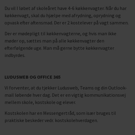
Du vil I løbet af skoleåret have 4-6 køkkenvagter. Når du har
køkkenvagt, skal du hjælpe med afrydning, oprydning og
opvask efter aftensmad. Der er 2 kostelever på vagt sammen.
Der er mødepligt til køkkenvagterne, og hvis man ikke
møder op, sættes man på alle køkkenvagter den
efterfølgende uge. Man må gerne bytte køkkenvagter
indbyrdes.
LUDUSWEB OG OFFICE 365
Vi forventer, at du tjekker Ludusweb, Teams og din Outlook-
mail løbende hver dag. Det er en vigtig kommunikationsvej
mellem skole, kostskole og elever.
Kostskolen har en Messengertråd, som især bruges til
praktiske beskeder vedr. kostskolehverdagen.