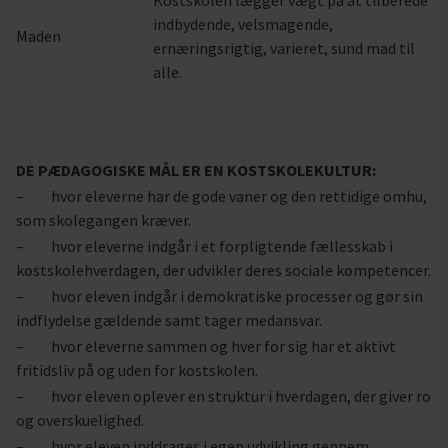
Kostskolen lægger vægt på at tilberede
indbydende, velsmagende,
Maden
ernæringsrigtig, varieret, sund mad til
alle.
DE PÆDAGOGISKE MÅL ER EN KOSTSKOLEKULTUR:
– hvor eleverne har de gode vaner og den rettidige omhu,
som skolegangen kræver.
– hvor eleverne indgår i et forpligtende fællesskab i
kostskolehverdagen, der udvikler deres sociale kompetencer.
– hvor eleven indgår i demokratiske processer og gør sin
indflydelse gældende samt tager medansvar.
– hvor eleverne sammen og hver for sig har et aktivt
fritidsliv på og uden for kostskolen.
– hvor eleven oplever en struktur i hverdagen, der giver ro
og overskuelighed.
– hvor eleven inddrages i egen udvikling gennem