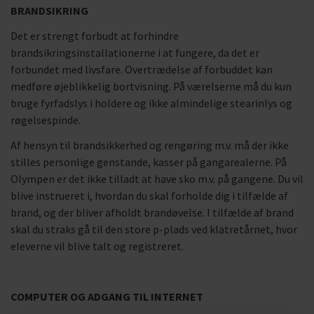
BRANDSIKRING
Det er strengt forbudt at forhindre
brandsikringsinstallationerne i at fungere, da det er
forbundet med livsfare. Overtrædelse af forbuddet kan
medføre øjeblikkelig bortvisning. På værelserne må du kun
bruge fyrfadslys i holdere og ikke almindelige stearinlys og
røgelsespinde.
Af hensyn til brandsikkerhed og rengøring m.v. må der ikke
stilles personlige genstande, kasser på gangarealerne. På
Olympen er det ikke tilladt at have sko m.v. på gangene. Du vil
blive instrueret i, hvordan du skal forholde dig i tilfælde af
brand, og der bliver afholdt brandøvelse. I tilfælde af brand
skal du straks gå til den store p-plads ved klatretårnet, hvor
eleverne vil blive talt og registreret.
COMPUTER OG ADGANG TIL INTERNET