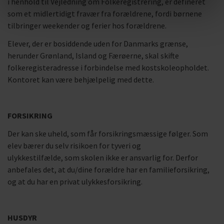
i henhold til Vejledning om Folkeregistrering, er defineret
som et midlertidigt fravær fra forældrene, fordi børnene
tilbringer weekender og ferier hos forældrene.
Elever, der er bosiddende uden for Danmarks grænse,
herunder Grønland, Island og Færøerne, skal skifte
folkeregisteradresse i forbindelse med kostskoleopholdet.
Kontoret kan være behjælpelig med dette.
FORSIKRING
Der kan ske uheld, som får forsikringsmæssige følger. Som
elev bærer du selv risikoen for tyveri og
ulykkestilfælde, som skolen ikke er ansvarlig for. Derfor
anbefales det, at du/dine forældre har en familieforsikring,
og at du har en privat ulykkesforsikring.
HUSDYR