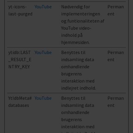
yt-icons-
YouTube
Nødvendig for
Perman
last-purged
implementeringen
ent
og funtionaliteten af
YouTube video-
indhold på
hjemmesiden.
ytidb::LAST
YouTube
Benyttes til
Perman
_RESULT_E
indsamling data
ent
NTRY_KEY
omhandlende
brugerens
interaktion med
indlejret indhold.
YtIdbMeta#
YouTube
Benyttes til
Perman
databases
indsamling data
ent
omhandlende
brugerens
interaktion med