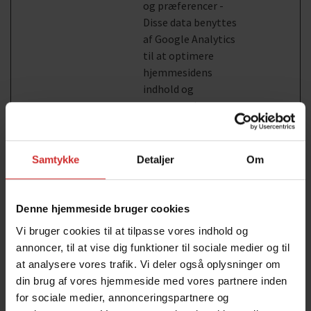
og præferencer -
Disse data benyttes
af Google Analytics
til at optimere
hjemmesidens
indhold og
annoncerelevans.
_gcl_au
Google
Benyttes af Google
3 mdr.
Adsense til at
Samtykke
Detaljer
Om
eksperimentere med
effektiviteten af
deres&nbsp;annonce
Denne hjemmeside bruger cookies
r. Disse finder sted på
alle hjemmesider der
Vi bruger cookies til at tilpasse vores indhold og
benytter Google
annoncer, til at vise dig funktioner til sociale medier og til
Adsense.
at analysere vores trafik. Vi deler også oplysninger om
din brug af vores hjemmeside med vores partnere inden
_gcl_ls
Google
Registrerer
Perman
for sociale medier, annonceringspartnere og
responsraten
ent