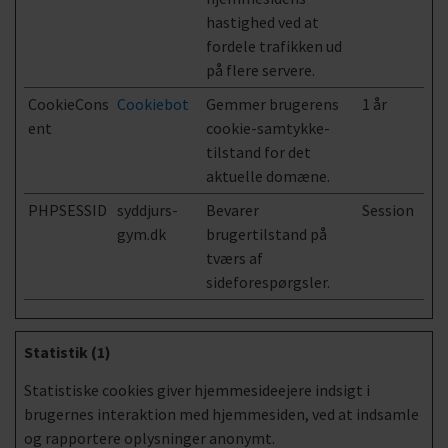
hastighed ved at
fordele trafikken ud
på flere servere.
CookieCons
Cookiebot
Gemmer brugerens
1 år
ent
cookie-samtykke-
tilstand for det
aktuelle domæne.
PHPSESSID
syddjurs-
Bevarer
Session
gym.dk
brugertilstand på
tværs af
sideforespørgsler.
Statistik (1)
Statistiske cookies giver hjemmesideejere indsigt i
brugernes interaktion med hjemmesiden, ved at indsamle
og rapportere oplysninger anonymt.