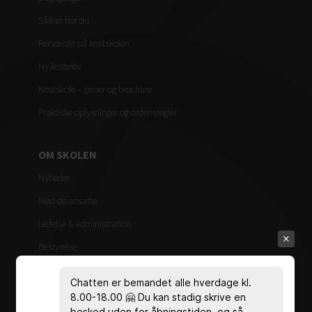
Sådan bor du
Personale på kostskolen
Ny kostelev
Kostskole – priser og brochure
Praktiske oplysninger og ordensregler
OM SKOLEN
Nyheder
Mød de ansatte
Ledelse & administration
Bestyrelse
Vedtægter
Chatten er bemandet alle hverdage kl.
Målsætning
8.00-18.00 🤗 Du kan stadig skrive en
besked uden for åbningstiden, og så