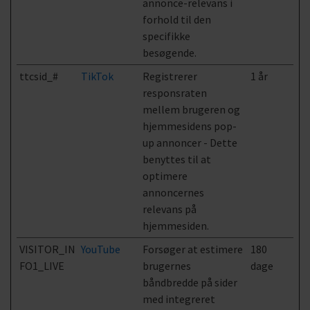
annonce-relevans i
forhold til den
specifikke
besøgende.
ttcsid_#
TikTok
Registrerer
1 år
responsraten
mellem brugeren og
hjemmesidens pop-
up annoncer - Dette
benyttes til at
optimere
annoncernes
relevans på
hjemmesiden.
VISITOR_IN
YouTube
Forsøger at estimere
180
FO1_LIVE
brugernes
dage
båndbredde på sider
med integreret