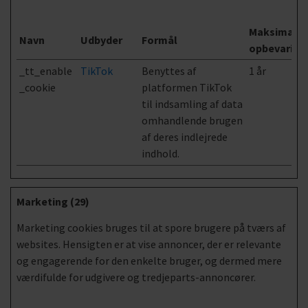
Maksimal
Navn
Udbyder
Formål
opbevaring
_tt_enable
TikTok
Benyttes af
1 år
_cookie
platformen TikTok
til indsamling af data
omhandlende brugen
af deres indlejrede
indhold.
Marketing (29)
Marketing cookies bruges til at spore brugere på tværs af
websites. Hensigten er at vise annoncer, der er relevante
og engagerende for den enkelte bruger, og dermed mere
værdifulde for udgivere og tredjeparts-annoncører.