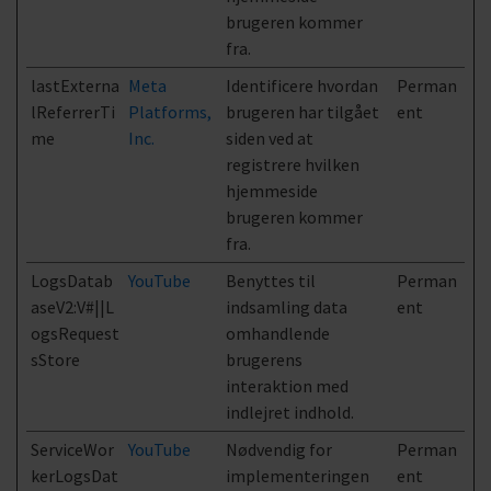
brugeren kommer
fra.
lastExterna
Meta
Identificere hvordan
Perman
lReferrerTi
Platforms,
brugeren har tilgået
ent
me
Inc.
siden ved at
registrere hvilken
hjemmeside
brugeren kommer
fra.
LogsDatab
YouTube
Benyttes til
Perman
aseV2:V#||L
indsamling data
ent
ogsRequest
omhandlende
sStore
brugerens
interaktion med
indlejret indhold.
ServiceWor
YouTube
Nødvendig for
Perman
kerLogsDat
implementeringen
ent