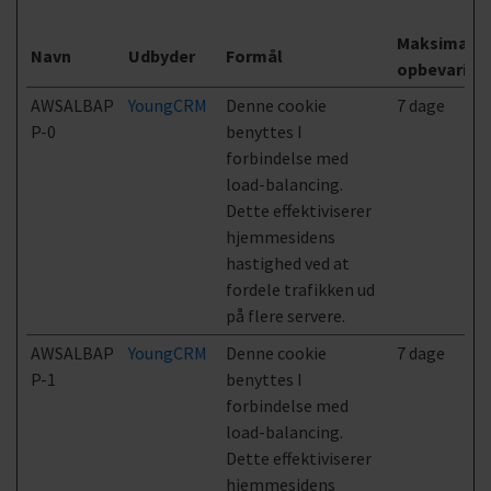
Maksimal
Navn
Udbyder
Formål
opbevaring
AWSALBAP
YoungCRM
Denne cookie
7 dage
P-0
benyttes I
forbindelse med
load-balancing.
Dette effektiviserer
hjemmesidens
hastighed ved at
fordele trafikken ud
på flere servere.
AWSALBAP
YoungCRM
Denne cookie
7 dage
P-1
benyttes I
forbindelse med
load-balancing.
Dette effektiviserer
hjemmesidens