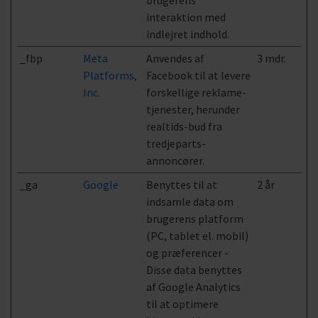
brugerens
interaktion med
indlejret indhold.
_fbp
Meta
Anvendes af
3 mdr.
Platforms,
Facebook til at levere
Inc.
forskellige reklame-
tjenester, herunder
realtids-bud fra
tredjeparts-
annoncører.
_ga
Google
Benyttes til at
2 år
indsamle data om
brugerens platform
(PC, tablet el. mobil)
og præferencer -
Disse data benyttes
af Google Analytics
til at optimere