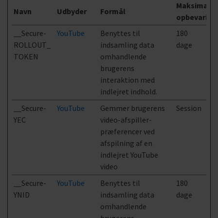
Maksimal
Navn
Udbyder
Formål
opbevaring
__Secure-
YouTube
Benyttes til
180
ROLLOUT_
indsamling data
dage
TOKEN
omhandlende
brugerens
interaktion med
indlejret indhold.
__Secure-
YouTube
Gemmer brugerens
Session
YEC
video-afspiller-
præferencer ved
afspilning af en
indlejret YouTube
video
__Secure-
YouTube
Benyttes til
180
YNID
indsamling data
dage
omhandlende