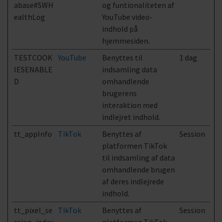
abase#SWH
og funtionaliteten af
ealthLog
YouTube video-
indhold på
hjemmesiden.
TESTCOOK
YouTube
Benyttes til
1 dag
IESENABLE
indsamling data
D
omhandlende
brugerens
interaktion med
indlejret indhold.
tt_appInfo
TikTok
Benyttes af
Session
platformen TikTok
til indsamling af data
omhandlende brugen
af deres indlejrede
indhold.
tt_pixel_se
TikTok
Benyttes af
Session