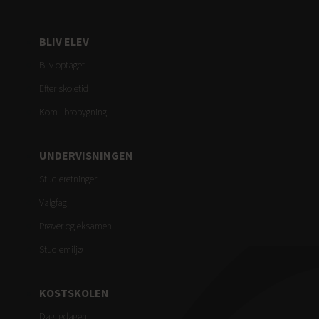
BLIV ELEV
Bliv optaget
Efter skoletid
Kom i brobygning
UNDERVISNINGEN
Studieretninger
Valgfag
Prøver og eksamen
Studiemiljø
KOSTSKOLEN
Dagligdagen