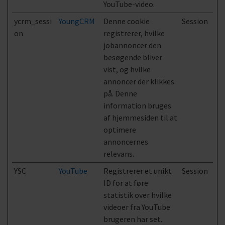
YouTube-video.
ycrm_sessi
YoungCRM
Denne cookie
Session
on
registrerer, hvilke
jobannoncer den
besøgende bliver
vist, og hvilke
annoncer der klikkes
på. Denne
information bruges
af hjemmesiden til at
optimere
annoncernes
relevans.
YSC
YouTube
Registrerer et unikt
Session
ID for at føre
statistik over hvilke
videoer fra YouTube
brugeren har set.