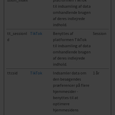
ssion_index
platformen TikTok
til indsamling af data
omhandlende brugen
af deres indlejrede
indhold.
tt_sessionI
TikTok
Benyttes af
Session
d
platformen TikTok
til indsamling af data
omhandlende brugen
af deres indlejrede
indhold.
ttcsid
TikTok
Indsamler data om
1 år
den besøgendes
præferencer på flere
hjemmesider -
benyttes til at
optimere
hjemmesidens