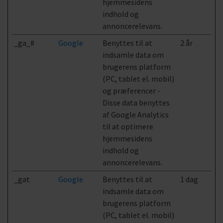
hjemmesidens
indhold og
annoncerelevans.
_ga_#
Google
Benyttes til at
2 år
indsamle data om
brugerens platform
(PC, tablet el. mobil)
og præferencer -
Disse data benyttes
af Google Analytics
til at optimere
hjemmesidens
indhold og
annoncerelevans.
_gat
Google
Benyttes til at
1 dag
indsamle data om
brugerens platform
(PC, tablet el. mobil)