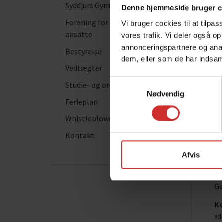
Syddjurs Gymnasium
Vo
Denne hjemmeside bruger c
Forening for tidligere elever &
Vi bruger cookies til at tilpas
20
ansatte
vores trafik. Vi deler også 
Er
annonceringspartnere og anal
Bestyrelse
El
dem, eller som de har indsaml
Sa
Vedtægter
Do
Samtykkevalg
Studie- og ordensregler
At
Nødvendig
Ferieplan
20
Whistleblower-ordning
Er
Kontakt
El
Sa
Afvis
Al
Do
Ge
K
Yd