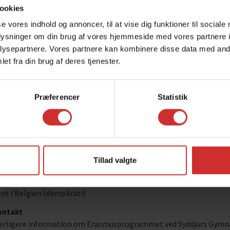
res akkrediteringen har indtil videre udmøntet sig i følgende aktiv
ookies
se vores indhold og annoncer, til at vise dig funktioner til sociale
23-2024
oplysninger om din brug af vores hjemmeside med vores partnere i
asmus+ tilskud: 19879,00 Euro
ysepartnere. Vores partnere kan kombinere disse data med andr
evmobiliteter i grupper:
et fra din brug af deres tjenester.
ntiango de Compostela i Spanien (sproglæring)
rnbirn i Østrig (sproglæring)
hen i Grækenland (elevrådet)
Præferencer
Statistik
24-2025
asmus+ tilskud: 25064,00 Euro
evmobiliteter i grupper:
ntiango de Compostela i Spanien (sproglæring)
Tillad valgte
icante i Spanien (sproglæring
rnbirn i Østrig (sproglæring)
nt i Belgien (demokrati)
ontakt
erligere information om Erasmusprogrammet ved Syddjurs Gymn