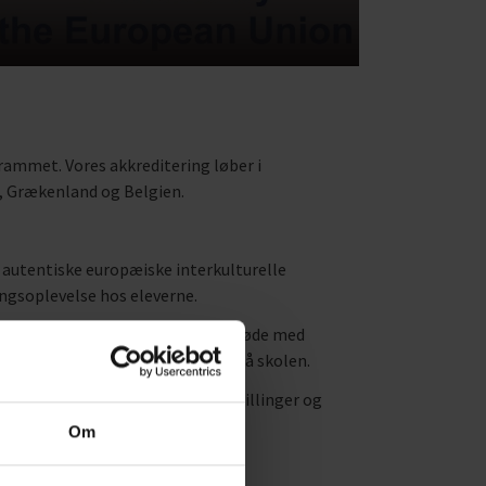
mmet. Vores akkreditering løber i
n, Grækenland og Belgien.
autentiske europæiske interkulturelle
gsoplevelse hos eleverne.
sk sammenhæng via mobilitet og møde med
rs engagement i nærdemokratiet på skolen.
e løsninger på miljø-problemstillinger og
.
Om