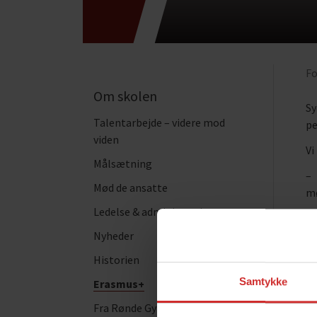
Fo
Om skolen
Sy
Talentarbejde – videre mod
pe
viden
Vi
Målsætning
– 
Mød de ansatte
mø
Ledelse & administration
– 
an
Nyheder
Historien
– 
de
Samtykke
Erasmus+
Mo
Fra Rønde Gymnasium til