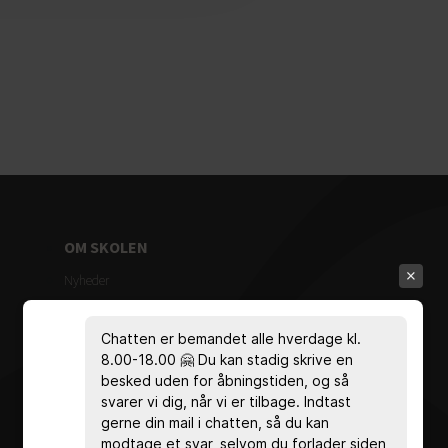
OM SKOLEN
Nyheder
Mød de ansatte
Chatten er bemandet alle hverdage kl.
Ledelse & administration
8.00-18.00 🤗 Du kan stadig skrive en
Bestyrelse
besked uden for åbningstiden, og så
svarer vi dig, når vi er tilbage. Indtast
Vedtægter
gerne din mail i chatten, så du kan
modtage et svar, selvom du forlader siden
Målsætning