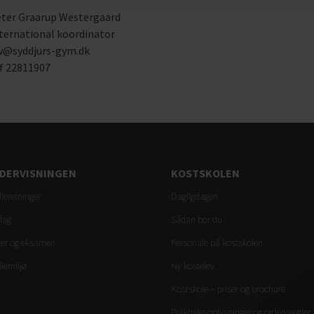
ter Graarup Westergaard
ternational koordinator
@syddjurs-gym.dk
f 22811907
DERVISNINGEN
KOSTSKOLEN
ieretninger
Dagligdagen
fag
Sådan bor du
ver og eksamen
Personale på kostskolen
iemiljø
Ny kostelev
Kostskole – priser og brochure
Praktiske oplysninger og ordensregler