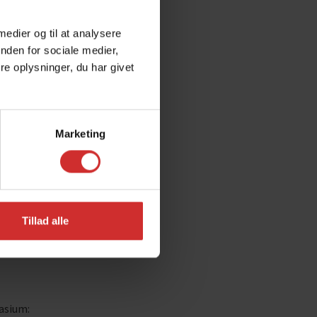
iteter:
 medier og til at analysere
nden for sociale medier,
e oplysninger, du har givet
Marketing
Tillad alle
asium: