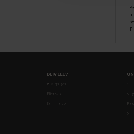
Pe
In
pw
Tl
BLIV ELEV
UN
Bliv optaget
Stud
Efter skoletid
Valg
Kom i brobygning
Prø
Stud