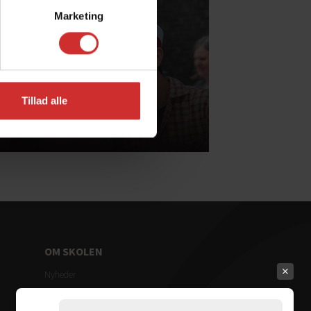
Marketing
Tillad alle
udieretninger
OM SKOLEN
Nyheder
Mød de ansatte