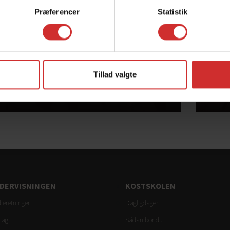
Præferencer
Statistik
Tillad valgte
Bliv elev
St
DERVISNINGEN
KOSTSKOLEN
ieretninger
Dagligdagen
fag
Sådan bor du