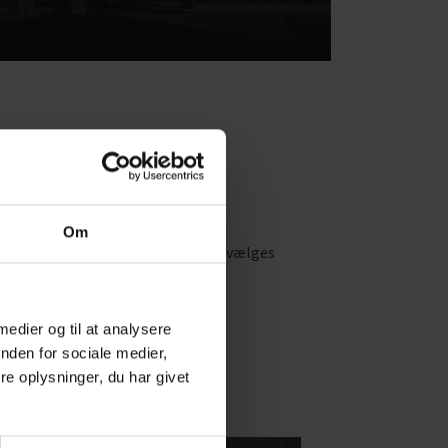
Om
ed 3 fremmedsprog, eller det kan vælges
 medier og til at analysere
nden for sociale medier,
e oplysninger, du har givet