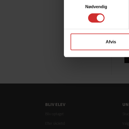
Nødvendig
Afvis
BLIV ELEV
UN
Bliv optaget
Stud
Efter skoletid
Valg