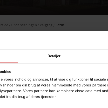
rside /
Undervisningen /
Valgfag /
Latin
Latin
tin findes på C-niveau.
Detaljer
get kan vælges som en del af en “supersproglig” studieretning m
m valgfag.
ookies
se vores indhold og annoncer, til at vise dig funktioner til sociale
tin kan findes i studieretningen:
oplysninger om din brug af vores hjemmeside med vores partnere i
ysepartnere. Vores partnere kan kombinere disse data med andr
Engelsk A, Sprog A, Latin C
et fra din brug af deres tjenester.