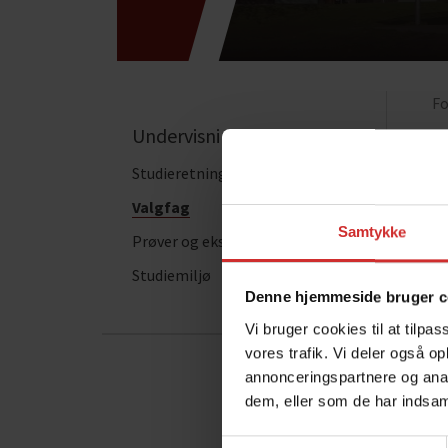
Fo
Undervisningen
Studieretninger
Valgfag
La
Samtykke
Prøver og eksamen
Fa
Studiemiljø
so
Denne hjemmeside bruger c
Vi bruger cookies til at tilpas
La
vores trafik. Vi deler også 
annonceringspartnere og anal
dem, eller som de har indsaml
Samtykkevalg